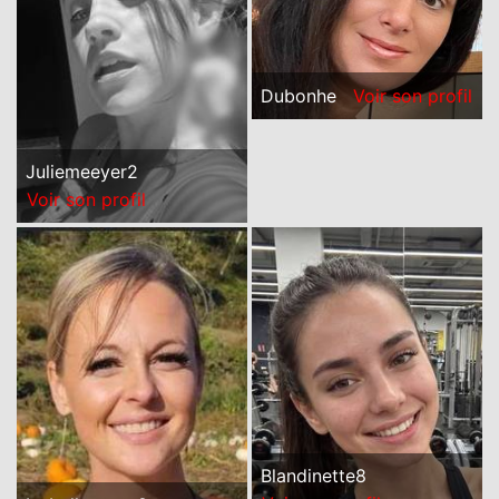
Dubonhe
Voir son profil
Juliemeeyer2
Voir son profil
Blandinette8