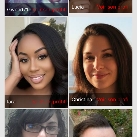
Lucia
Voir son profil
Gwend71
Voir son profil
Christina
Voir son profil
Iara
Voir son profil