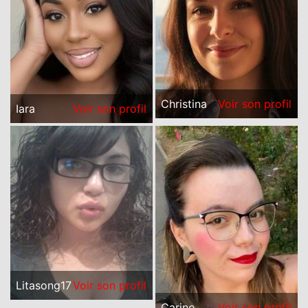
Christina
Voir son profil
Iara
Voir son profil
Litasong17
Voir son profil
Carine
Voir son profil