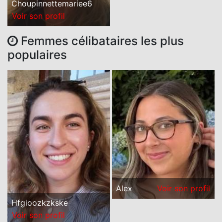
Choupinnettemariee6
Voir son profil
Femmes célibataires les plus
populaires
Alex
Voir son profil
Hfgioozkzkske
Voir son profil