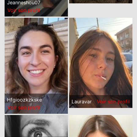
Jeanneshou07
Voir son profil
Hfgioozkzkske
Lauravar
Voir son profil
Voir son profil