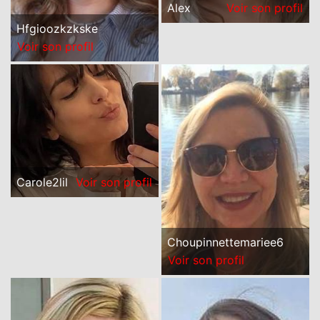
Alex
Voir son profil
Hfgioozkzkske
Voir son profil
Carole2lil
Voir son profil
Choupinnettemariee6
Voir son profil