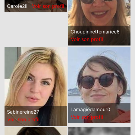
Carole2lil
Voir son profil
Choupinnettemariee6
Voir son profil
Lamagiedamour0
Sabinereine27
Voir son profil
Voir son profil