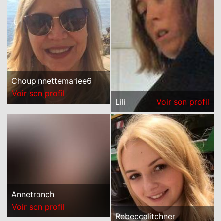
Choupinnettemariee6
Voir son profil
Lili
Voir son profil
Annetronch
Voir son profil
Rebeccalitchner