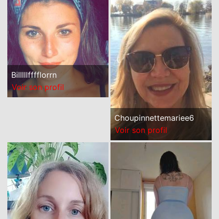
Billlllfffflorrn
Voir son profil
Choupinnettemariee6
Voir son profil