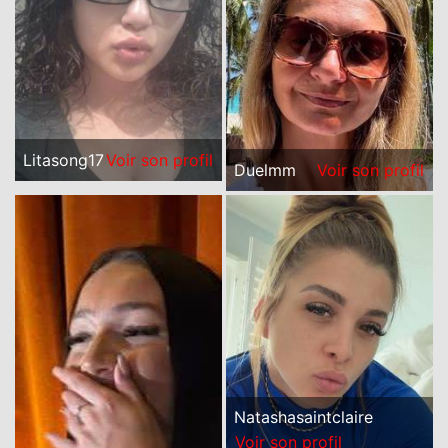
Litasong17
Voir son profil
Duelmm
Voir son profil
Natashasaintclaire
Voir son profil