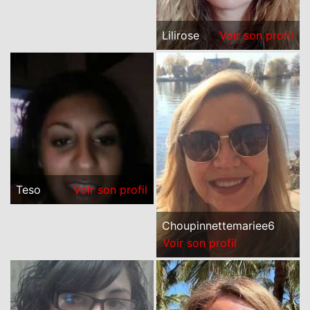
Lilirose
Voir son profil
Teso
Voir son profil
Choupinnettemariee6
Voir son profil