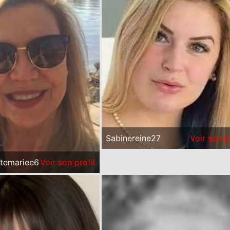
Sabinereine27
Voir son p
temariee6
Voir son profil