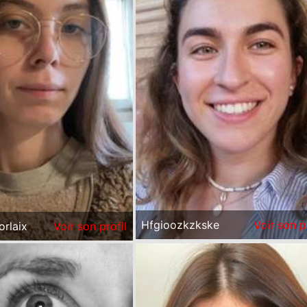
Hfgioozkzkske
Voir son p
orlaix
Voir son profil