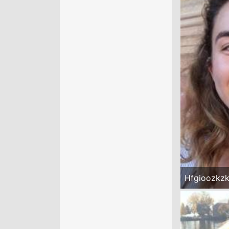
Hfgioozkz