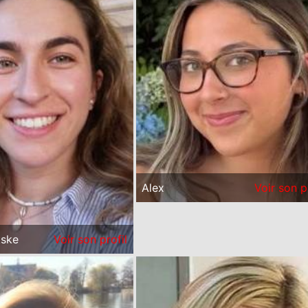
Alex
Voir son p
kske
Voir son profil