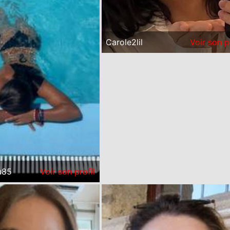
Carole2lil
Voir son p
u85
Voir son profil