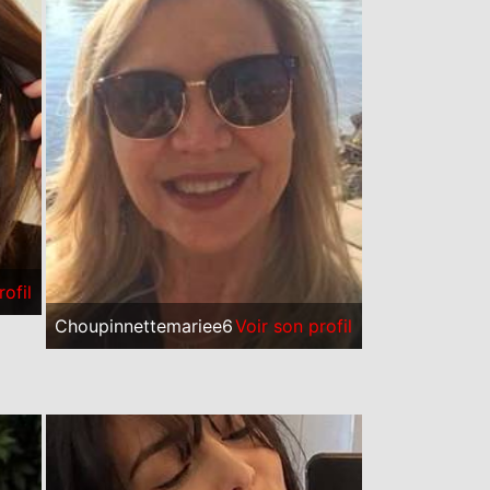
rofil
Choupinnettemariee6
Voir son profil