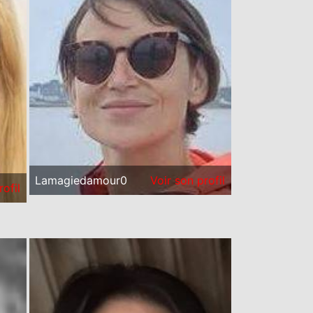
Lamagiedamour0
Voir son profil
rofil