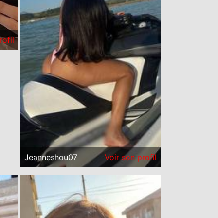
rofil
Jeanneshou07
Voir son profil