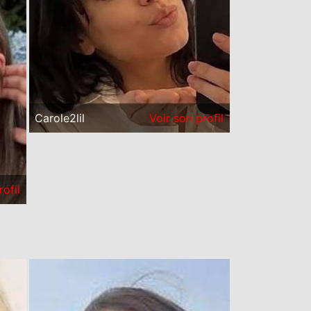
Carole2lil
Voir son profil
rofil