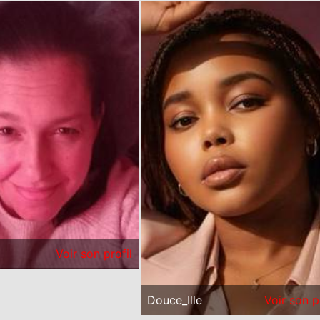
Voir son profil
Douce_Ille
Voir son p