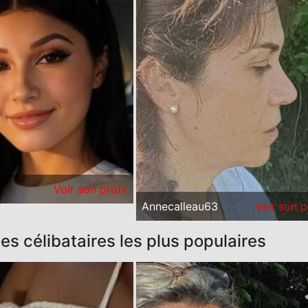
Voir son profil
Annecalleau63
Voir son p
 célibataires les plus populaires