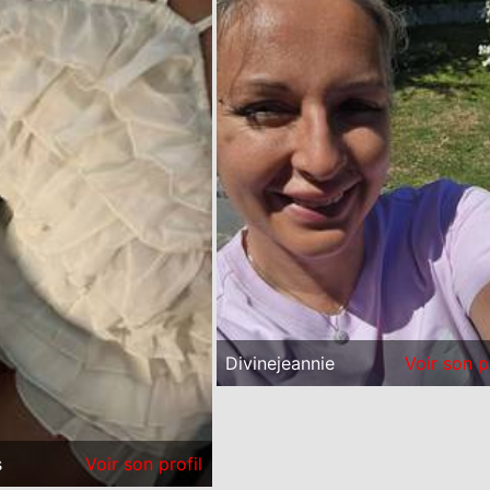
Divinejeannie
Voir son p
s
Voir son profil