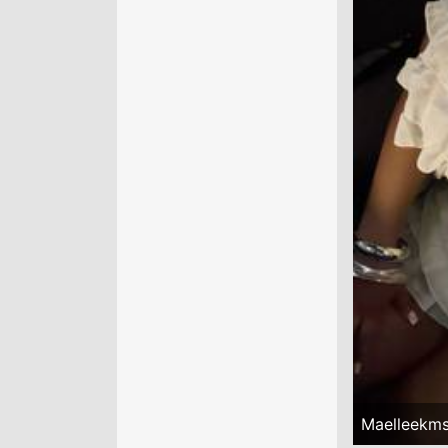
Maelleekm