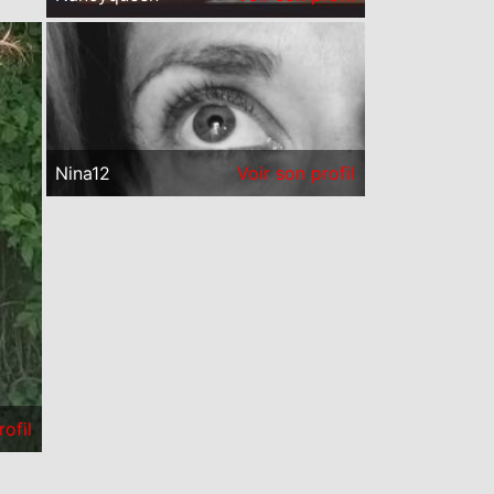
Nina12
Voir son profil
rofil