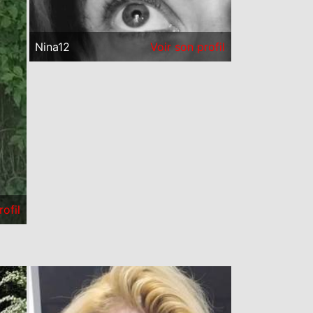
Nina12
Voir son profil
rofil