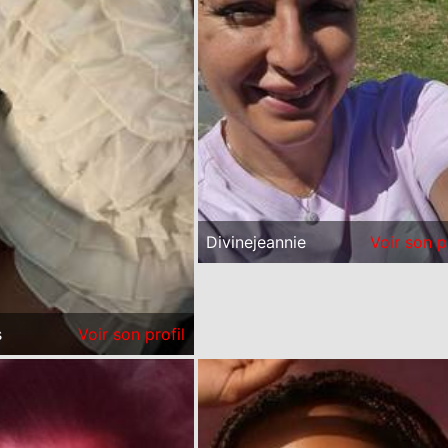
Divinejeannie
Voir son p
s
Voir son profil