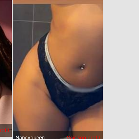
rofil
Nancyqueen
Voir son profil