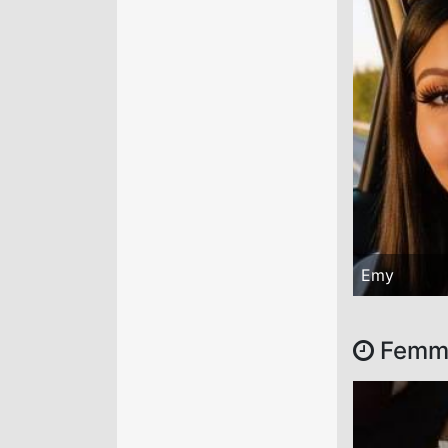
Emy
Femmes