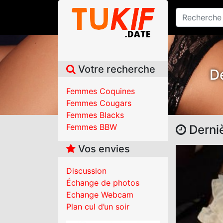
Votre recherche
De
Femmes Coquines
Femmes Cougars
Femmes Blacks
Femmes BBW
Derni
Vos envies
Discussion
Échange de photos
Echange Webcam
Plan cul d’un soir