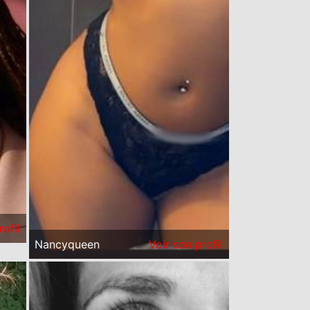
rofil
Nancyqueen
Voir son profil