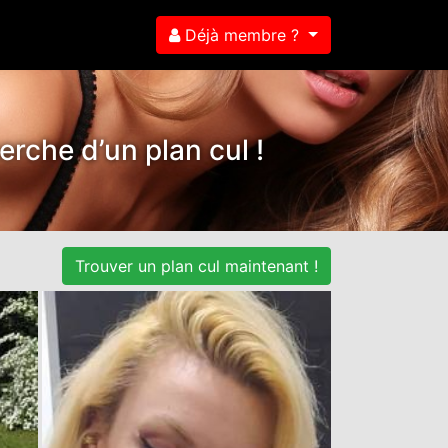
Déjà membre ?
herche d’un plan cul !
Trouver un plan cul maintenant !