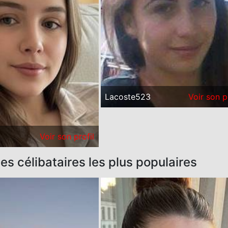
Lacoste523
Voir son p
Voir son profil
 célibataires les plus populaires