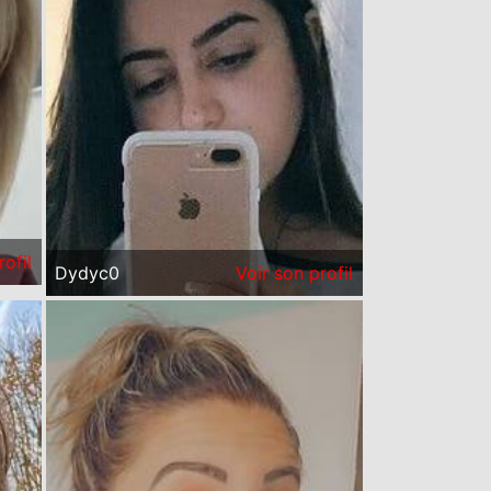
rofil
Dydyc0
Voir son profil