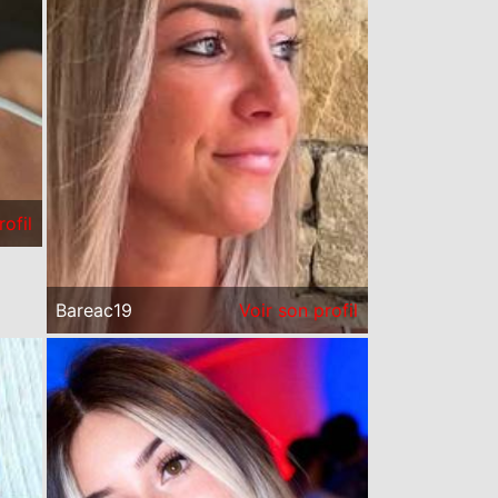
rofil
Bareac19
Voir son profil