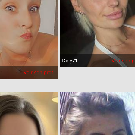
Diay71
Voir son p
Voir son profil