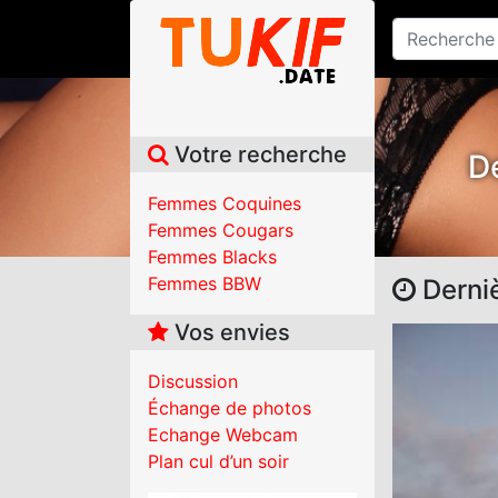
Votre recherche
De
Femmes Coquines
Femmes Cougars
Femmes Blacks
Femmes BBW
Derni
Vos envies
Discussion
Échange de photos
Echange Webcam
Plan cul d’un soir