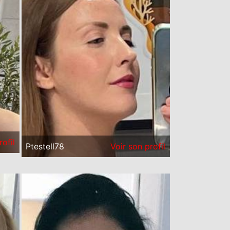
rofil
Ptestell78
Voir son profil